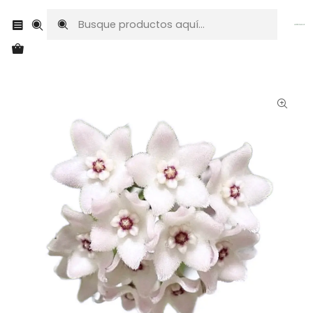
Envíos a todo Chile
Inicio
Plantas exóticas
Hoyas
Hoya shepherdii