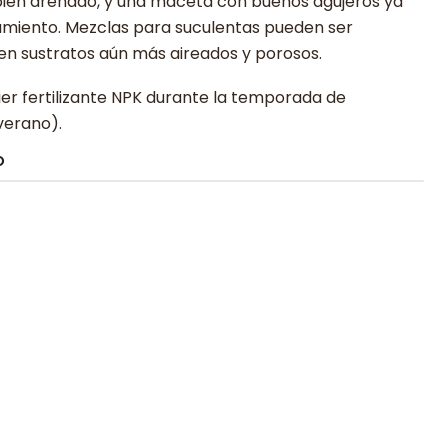
 y bien drenado, y una maceta con buenos agujeros ya
amiento. Mezclas para suculentas pueden ser
en sustratos aún más aireados y porosos.
quier fertilizante NPK durante la temporada de
verano).
O