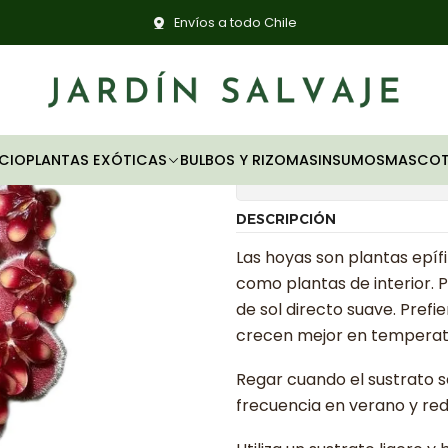
Inicio
Plantas exóticas
Hoyas
Hoya wayetii variegata
Envíos a todo Chile
|
Hoya wayet
ICIO
PLANTAS EXÓTICAS
BULBOS Y RIZOMAS
INSUMOS
MASCOT
Mostrar stock de ubica
DESCRIPCIÓN
Las hoyas son plantas epífi
como plantas de interior. P
de sol directo suave. Pre
crecen mejor en temperatur
Regar cuando el sustrato
frecuencia en verano y redu