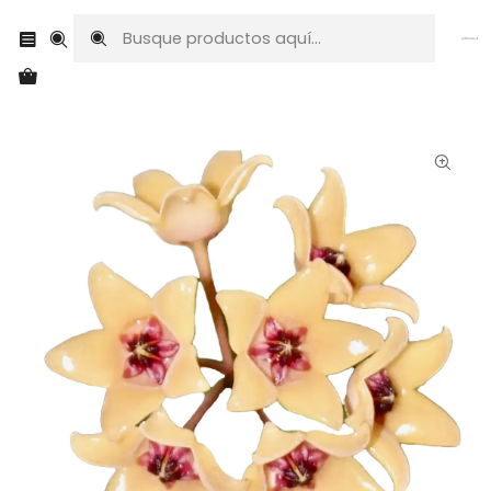
Envíos a todo Chile
Inicio
Plantas exóticas
Hoyas
Hoya cutis porcelana