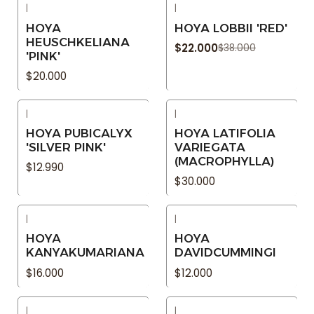
|
|
-42% OFF
Agotado
HOYA
HOYA LOBBII 'RED'
Agotado
HEUSCHKELIANA
$22.000
$38.000
'PINK'
$20.000
|
|
Agotado
Agotado
HOYA PUBICALYX
HOYA LATIFOLIA
'SILVER PINK'
VARIEGATA
(MACROPHYLLA)
$12.990
$30.000
|
|
Agotado
Agotado
HOYA
HOYA
KANYAKUMARIANA
DAVIDCUMMINGI
$16.000
$12.000
|
|