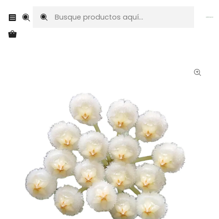
Envíos a todo Chile
Inicio
Plantas exóticas
Hoyas
Hoya lacunosa 'silver'