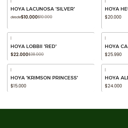
|
|
-9% OFF
Agotado
HOYA LACUNOSA 'SILVER'
HOYA HE
Agotado
$10.000
$20.000
$10.000
desde
|
|
-42% OFF
Agotado
HOYA LOBBII 'RED'
HOYA CA
Agotado
$22.000
$25.990
$38.000
|
|
Agotado
Agotado
HOYA 'KRIMSON PRINCESS'
HOYA AL
$15.000
$24.000