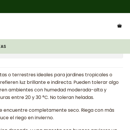
lyx 'silver pink'
AS
ciones
tas o terrestres ideales para jardines tropicales o
refieren luz brillante e indirecta. Pueden tolerar algo
fieren ambientes con humedad moderada-alta y
as entre 20 y 30 °C. No toleran heladas.
 se encuentre completamente seco. Riega con más
ce el riego en invierno.