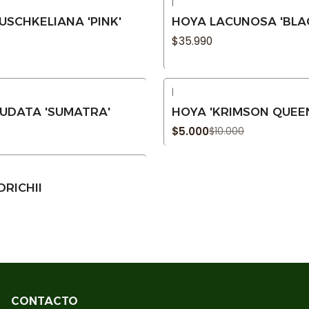
|
Agotado
USCHKELIANA 'PINK'
HOYA LACUNOSA 'BLA
$35.990
|
-50% OFF
UDATA 'SUMATRA'
HOYA 'KRIMSON QUEE
Agotado
$5.000
$10.000
DRICHII
CONTACTO