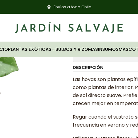
Inicio
Plantas exóticas
Hoyas
Hoya pubicalyx 'silver pink'
Envíos a todo Chile
|
Hoya pubica
ICIO
PLANTAS EXÓTICAS
BULBOS Y RIZOMAS
INSUMOS
MASCOT
Mostrar stock de ubica
DESCRIPCIÓN
Las hoyas son plantas epífi
como plantas de interior. P
de sol directo suave. Pre
crecen mejor en temperatur
Regar cuando el sustrato
frecuencia en verano y redu