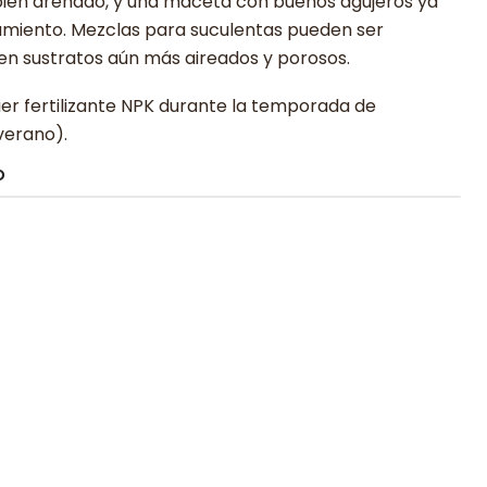
 y bien drenado, y una maceta con buenos agujeros ya
amiento. Mezclas para suculentas pueden ser
en sustratos aún más aireados y porosos.
quier fertilizante NPK durante la temporada de
verano).
O