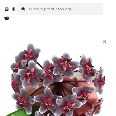
Envíos a todo Chile
Inicio
Plantas exóticas
Hoyas
Hoya pubicalyx 'red buttons'