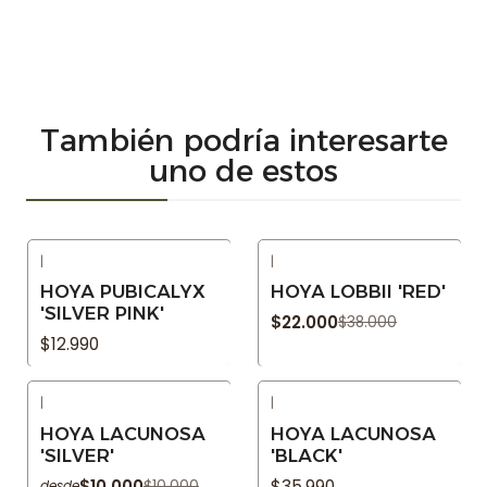
También podría interesarte
uno de estos
|
|
-42% OFF
Agotado
HOYA PUBICALYX
HOYA LOBBII 'RED'
Agotado
'SILVER PINK'
$22.000
$38.000
$12.990
|
|
-9% OFF
Agotado
HOYA LACUNOSA
HOYA LACUNOSA
Agotado
'SILVER'
'BLACK'
$10.000
$35.990
$10.000
desde