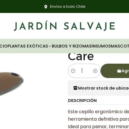
ascotas
Cepillo De Cerdas Premium Para Mascotas Oster Ani
Envíos a todo Chile
|
Cepillo D
Para Masc
ICIO
PLANTAS EXÓTICAS
BULBOS Y RIZOMAS
INSUMOS
MASCOT
Care
Agr
Cantidad
Mostrar stock de ubica
DESCRIPCIÓN
Este cepillo ergonómico de
herramienta definitiva para 
Ideal para peinar, termina