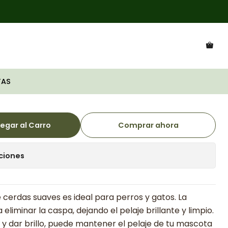
mal Care
e Cerdas Premium
otas Oster Animal
AS
egar al Carro
Comprar ahora
ciones
 cerdas suaves es ideal para perros y gatos. La
eliminar la caspa, dejando el pelaje brillante y limpio.
r y dar brillo, puede mantener el pelaje de tu mascota