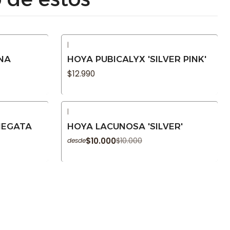
|
Agotado
NA
HOYA PUBICALYX 'SILVER PINK'
$12.990
|
-9% OFF
IEGATA
HOYA LACUNOSA 'SILVER'
Agotado
$10.000
$10.000
desde