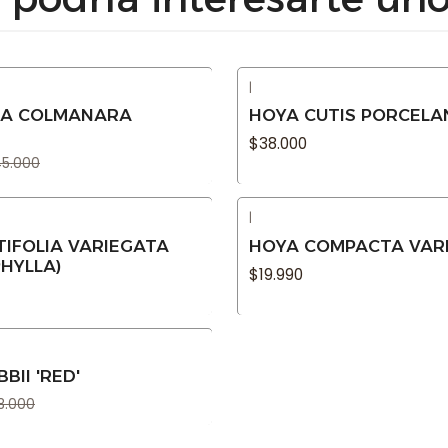
|
Agotado
EA COLMANARA
HOYA CUTIS PORCELA
$38.000
5.000
|
Agotado
TIFOLIA VARIEGATA
HOYA COMPACTA VAR
HYLLA)
$19.990
BII 'RED'
8.000