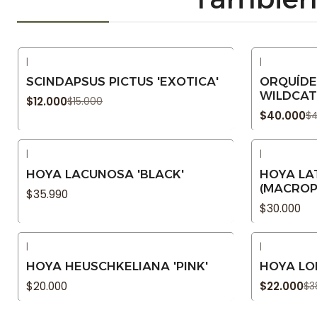
|
|
-20% OFF
-11% OFF
SCINDAPSUS PICTUS 'EXOTICA'
ORQUÍD
WILDCAT
$12.000
$15.000
$40.000
$4
|
|
Agotado
Agotado
HOYA LACUNOSA 'BLACK'
HOYA LA
(MACROP
$35.990
$30.000
|
|
-42% OFF
Agotado
HOYA HEUSCHKELIANA 'PINK'
HOYA LOB
Agotado
$20.000
$22.000
$3