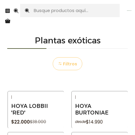
Envíos a todo Chile
Inicio
Plantas exóticas
Plantas exóticas
Filtros
|
|
-42% OFF
Agotado
HOYA LOBBII
HOYA
Agotado
'RED'
BURTONIAE
$22.000
$14.990
$38.000
desde