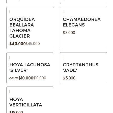
|
|
-11% OFF
Agotado
ORQUÍDEA
CHAMAEDOREA
Agotado
BEALLARA
ELEGANS
TAHOMA
$3.000
GLACIER
$40.000
$45.000
|
|
-9% OFF
Agotado
HOYA LACUNOSA
CRYPTANTHUS
Agotado
'SILVER'
'JADE'
$10.000
$5.000
$10.000
desde
|
Agotado
HOYA
VERTICILLATA
$18.000